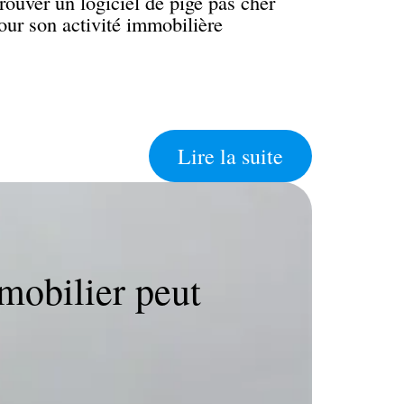
rouver un logiciel de pige pas cher
our son activité immobilière
Lire la suite
AS
mobilier peut
Qu
ha