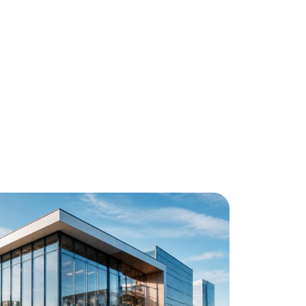
nvestir
Louer
Rénover