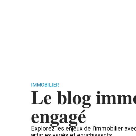
Assurer
Conseils
Défisc
IMMOBILIER
Le blog immo
engagé
Explorez les enjeux de l’immobilier av
articles variés et enrichissants.