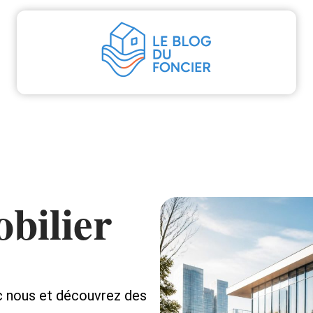
aliser
Déménager
Emprunter
Immo
I
bilier
ec nous et découvrez des