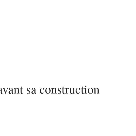
nvestir
Louer
Rénover
vant sa construction