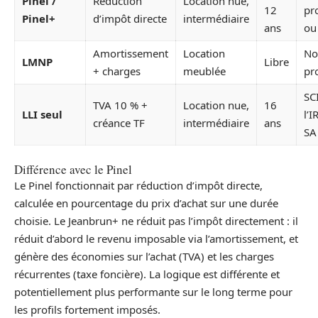
Pinel /
Réduction
Location nue,
12
pr
Pinel+
d’impôt directe
intermédiaire
ans
ou
Amortissement
Location
N
LMNP
Libre
+ charges
meublée
pr
SC
TVA 10 % +
Location nue,
16
LLI seul
l’I
créance TF
intermédiaire
ans
SA
Différence avec le Pinel
Le Pinel fonctionnait par réduction d’impôt directe,
calculée en pourcentage du prix d’achat sur une durée
choisie. Le Jeanbrun+ ne réduit pas l’impôt directement : il
réduit d’abord le revenu imposable via l’amortissement, et
génère des économies sur l’achat (TVA) et les charges
récurrentes (taxe foncière). La logique est différente et
potentiellement plus performante sur le long terme pour
les profils fortement imposés.