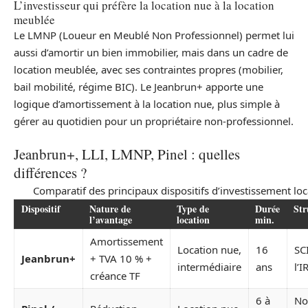
L’investisseur qui préfère la location nue à la location
meublée
Le LMNP (Loueur en Meublé Non Professionnel) permet lui
aussi d’amortir un bien immobilier, mais dans un cadre de
location meublée, avec ses contraintes propres (mobilier,
bail mobilité, régime BIC). Le Jeanbrun+ apporte une
logique d’amortissement à la location nue, plus simple à
gérer au quotidien pour un propriétaire non-professionnel.
Jeanbrun+, LLI, LMNP, Pinel : quelles
différences ?
Comparatif des principaux dispositifs d’investissement loc
Dispositif
Nature de
Type de
Durée
Str
l’avantage
location
min.
Amortissement
Location nue,
16
SC
Jeanbrun+
+ TVA 10 % +
intermédiaire
ans
l’I
créance TF
6 à
N