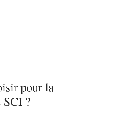
nvestir
Louer
Rénover
isir pour la
e SCI ?