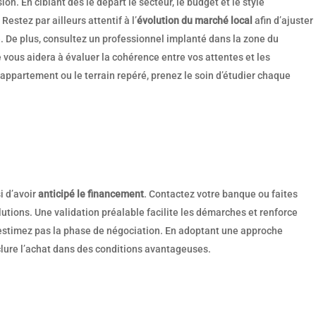
n. En ciblant dès le départ le secteur, le budget et le style
estez par ailleurs attentif à l’
évolution du marché local
afin d’ajuster
té. De plus, consultez un professionnel implanté dans la zone du
é vous aidera à évaluer la cohérence entre vos attentes et les
’appartement ou le terrain repéré, prenez le soin d’étudier chaque
i d’avoir
anticipé le financement
. Contactez votre banque ou faites
lutions. Une validation préalable facilite les démarches et renforce
s-estimez pas la phase de négociation. En adoptant une approche
lure l’achat dans des conditions avantageuses.