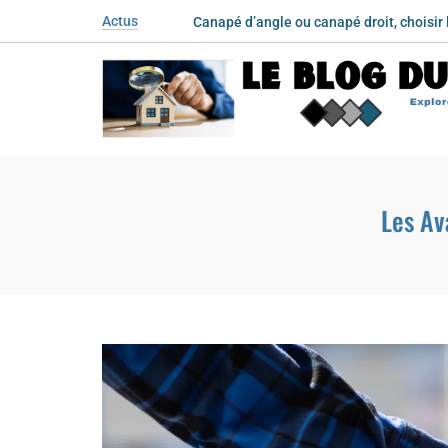
Skip
Actus
Canapé d’angle ou canapé droit, choisir 
Comment racheter le crédit de ses pare
to
content
Le Blog Du Foncier
Explorez les enjeux de l'immobilier
Les Av