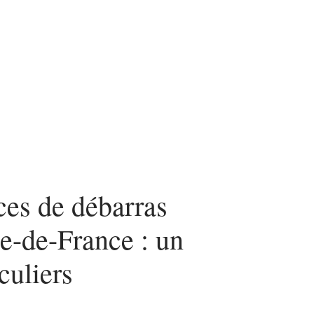
nvestir
Louer
Rénover
ces de débarras
e-de-France : un
culiers