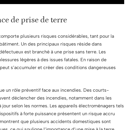
nce de prise de terre
omporte plusieurs risques considérables, tant pour la
 bâtiment. Un des principaux risques réside dans
l défectueux est branché à une prise sans terre. Les
essures légères à des issues fatales. En raison de
te peut s’accumuler et créer des conditions dangereuses
joue un rôle préventif face aux incendies. Des courts-
euvent déclencher des incendies, notamment dans les
 à jour selon les normes. Les appareils électroménagers tels
dispositifs à forte puissance présentent un risque accru
s montrent que plusieurs accidents domestiques sont
ues, ce qui souligne l’importance d’une mise à la terre