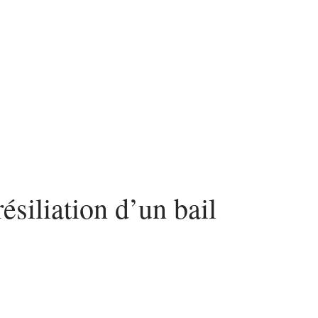
nvestir
Louer
Rénover
résiliation d’un bail