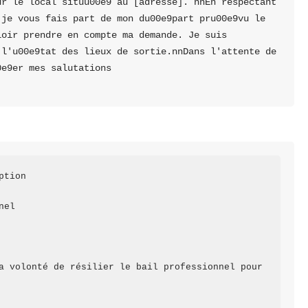
r le local situu00e9 au [adresse]. nnEn respectant 
je vous fais part de mon du00e9part pru00e9vu le 
oir prendre en compte ma demande. Je suis 
l'u00e9tat des lieux de sortie.nnDans l'attente de 
e9er mes salutations 
tion

el

a volonté de résilier le bail professionnel pour 