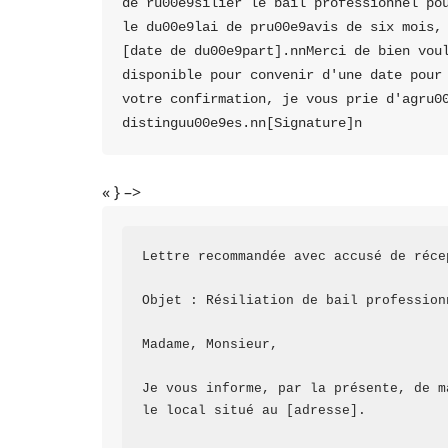
de ru00e9silier le bail professionnel pou
le du00e9lai de pru00e9avis de six mois, 
[date de du00e9part].nnMerci de bien voul
disponible pour convenir d'une date pour 
votre confirmation, je vous prie d'agru00
distinguu00e9es.nn[Signature]n
« } –>
Lettre recommandée avec accusé de récep
Objet : Résiliation de bail professionn
Madame, Monsieur,

Je vous informe, par la présente, de m
le local situé au [adresse]. 
