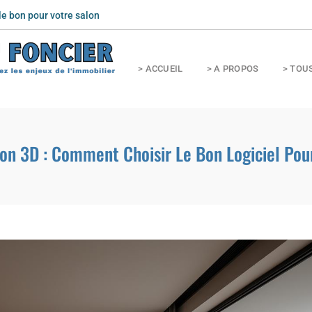
nts
> ACCUEIL
> A PROPOS
> TOU
on 3D : Comment Choisir Le Bon Logiciel Pou